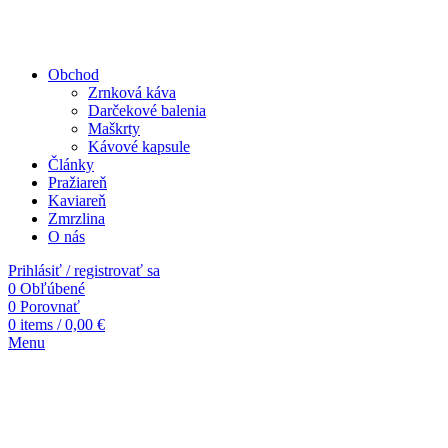
Obchod
Zrnková káva
Darčekové balenia
Maškrty
Kávové kapsule
Články
Pražiareň
Kaviareň
Zmrzlina
O nás
Prihlásiť / registrovať sa
0
Obľúbené
0
Porovnať
0
items
/
0,00
€
Menu