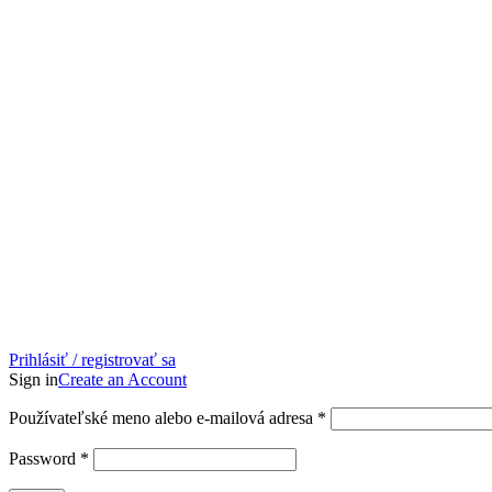
Prihlásiť / registrovať sa
Sign in
Create an Account
Povinné
Používateľské meno alebo e-mailová adresa
*
Povinné
Password
*