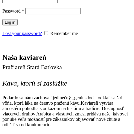
Povinné
Password
*
Log in
Lost your password?
Remember me
Naša kaviareň
Pražiareň Stará Baťovka
Káva, ktorú si zaslúžite
Podarilo sa nám zachovať jedinečný „genius loci“ odkiaľ sa šíri
vôňa, ktorá láka na čerstvo praženú kávu.Kaviareň vytvára
atmosféru pohodlia s odkazom na históriu a tradície. Dostupnosť
viacerých druhov Arabica a vlastných zmesí pridáva našej kávovej
ponuke veľa možností pre zákazníkov objavovať nové chute a
odlíšiť sa od konkurencie.