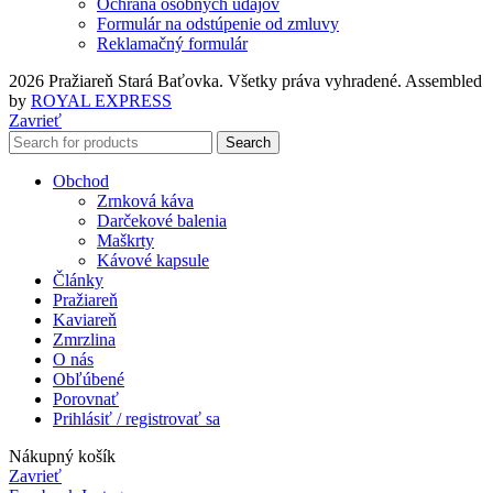
Ochrana osobných údajov
Formulár na odstúpenie od zmluvy
Reklamačný formulár
2026 Pražiareň Stará Baťovka. Všetky práva vyhradené. Assembled
by
ROYAL EXPRESS
Zavrieť
Search
Obchod
Zrnková káva
Darčekové balenia
Maškrty
Kávové kapsule
Články
Pražiareň
Kaviareň
Zmrzlina
O nás
Obľúbené
Porovnať
Prihlásiť / registrovať sa
Nákupný košík
Zavrieť