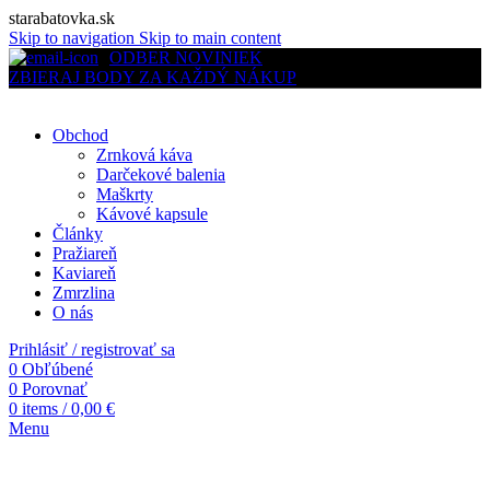
starabatovka.sk
Skip to navigation
Skip to main content
ODBER NOVINIEK
ZBIERAJ BODY ZA KAŽDÝ NÁKUP
Obchod
Zrnková káva
Darčekové balenia
Maškrty
Kávové kapsule
Články
Pražiareň
Kaviareň
Zmrzlina
O nás
Prihlásiť / registrovať sa
0
Obľúbené
0
Porovnať
0
items
/
0,00
€
Menu