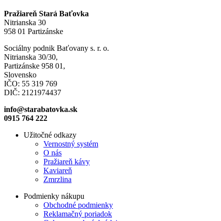
Pražiareň Stará Baťovka
Nitrianska 30
958 01 Partizánske
Sociálny podnik Baťovany s. r. o.
Nitrianska 30/30,
Partizánske 958 01,
Slovensko
IČO: 55 319 769
DIČ: 2121974437
info@starabatovka.sk
0915 764 222
Užitočné odkazy
Vernostný systém
O nás
Pražiareň kávy
Kaviareň
Zmrzlina
Podmienky nákupu
Obchodné podmienky
Reklamačný poriadok