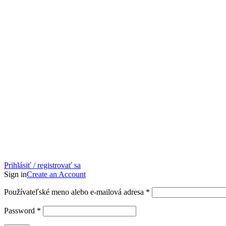
Prihlásiť / registrovať sa
Sign in
Create an Account
Povinné
Používateľské meno alebo e-mailová adresa
*
Povinné
Password
*