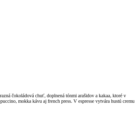
razná čokoládová chuť, doplnená tónmi arašidov a kakaa, ktoré v
puccino, mokka kávu aj french press. V espresse vytvára hustú cremu