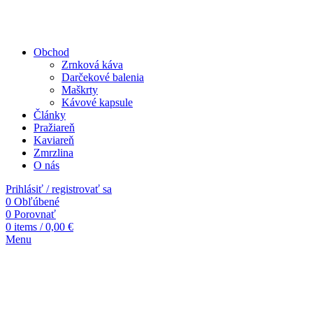
Obchod
Zrnková káva
Darčekové balenia
Maškrty
Kávové kapsule
Články
Pražiareň
Kaviareň
Zmrzlina
O nás
Prihlásiť / registrovať sa
0
Obľúbené
0
Porovnať
0
items
/
0,00
€
Menu