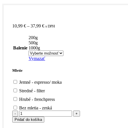
Price
10,99
€
–
37,99
€
s DPH
range:
10,99 €
200g
through
500g
37,99 €
Balenie
1000g
Vymazať
Mletie
Jemné - espresso/ moka
Stredné - filter
Hrubé - frenchpress
Bez mletia - zrnká
množstvo
Mexico
Pridať do košíka
Esmeralda