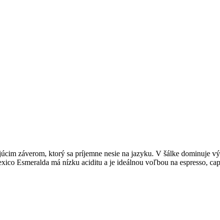
cim záverom, ktorý sa príjemne nesie na jazyku. V šálke dominuje vý
co Esmeralda má nízku aciditu a je ideálnou voľbou na espresso, cap