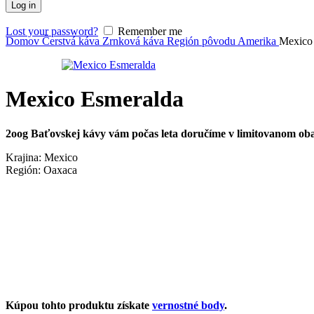
Log in
Lost your password?
Remember me
Domov
Čerstvá káva
Zrnková káva
Región pôvodu
Amerika
Mexico
Mexico Esmeralda
2oog Baťovskej kávy vám počas leta doručíme v limitovanom ob
Krajina: Mexico
Región: Oaxaca
Kúpou tohto produktu získate
vernostné body
.