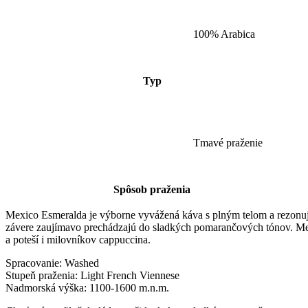
100% Arabica
Typ
Tmavé praženie
Spôsob praženia
Mexico Esmeralda je výborne vyvážená káva s plným telom a rezonujú
závere zaujímavo prechádzajú do sladkých pomarančových tónov. Mexi
a poteší i milovníkov cappuccina.
Spracovanie: Washed
Stupeň praženia: Light French Viennese
Nadmorská výška: 1100-1600 m.n.m.