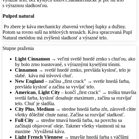
s výraznou sladkosťou.
Pulped natural
Po zbere je káva mechanicky zbavená vrchnej šupky a dužiny.
Potom sa rovno suší na tehlových terasách. Káva spracovaná Pupl
Natural metódou má zvýšenú sladkosť a výrazné telo.
Stupne praženia
Light Cinnamon
→ veľmi svetlé hnedé zrnko s chuťou, ako
by bolo zrno toastované, s výraznými kyselými tónmi.
Cinnamon
→ svetlé hnedé zrnko, prevláda kyslosť, telo je
slabé.
káva má trávovú chuť.
New England
– začína „first crack” → svetle hnedá farba,
prevláda kyslosť a začína sa vyvíjať telo.
American
,
Light City
– končí „first crack” → trošku tmavšia
svetlá farba, kyslosť dosahuje maximum , začína sa rozvíjať
telo. Chuť je sladšia.
City Plus
,
Medium
→ stredne hnedá farba zŕn, zároveň cítite
všetky dôležité chute naraz. Začína sa rozvíjať sladkosť.
Full City
→ stredne tmavá hnedá farba, na povrchu sa
začínajú objavovať oleje. Takmer všetky vlastnosti sú na
maxime
.Vyvážená káva.
Light French Viennese
→ tmavšie hnedá farba s väčšími