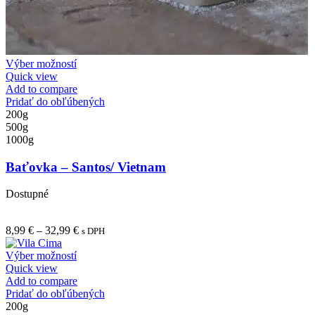
Tento
Výber možností
produkt
Quick view
má
Add to compare
viacero
Pridať do obľúbených
variantov.
200g
Možnosti
500g
si
1000g
môžete
vybrať
Baťovka – Santos/ Vietnam
na
stránke
Dostupné
produktu.
Price
8,99
€
–
32,99
€
s DPH
range:
Tento
8,99 €
Výber možností
produkt
through
Quick view
má
32,99 €
Add to compare
viacero
Pridať do obľúbených
variantov.
200g