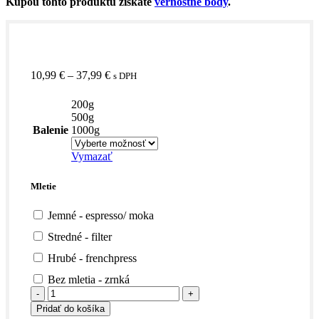
Kúpou tohto produktu získate
vernostné body
.
Price
10,99
€
–
37,99
€
s DPH
range:
10,99 €
200g
through
500g
37,99 €
Balenie
1000g
Vymazať
Mletie
Jemné - espresso/ moka
Stredné - filter
Hrubé - frenchpress
Bez mletia - zrnká
množstvo
Keňa
Pridať do košíka