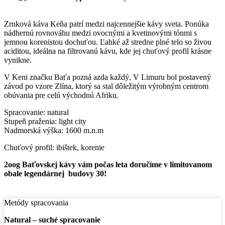
Zrnková káva Keňa patrí medzi najcennejšie kávy sveta. Ponúka
nádhernú rovnováhu medzi ovocnými a kvetinovými tónmi s
jemnou korenistou dochuťou. Ľahké až stredne plné telo so živou
aciditou, ideálna na filtrovanú kávu, kde jej chuťový profil krásne
vynikne.
V Keni značku Baťa pozná azda každý. V Limuru bol postavený
závod po vzore Zlína, ktorý sa stal dôležitým výrobným centrom
obúvania pre celú východnú Afriku.
Spracovanie: natural
Stupeň praženia: light city
Nadmorská výška: 1600 m.n.m
Chuťový profil: ibištek, korenie
2oog Baťovskej kávy vám počas leta doručíme v limitovanom
obale legendárnej budovy 30!
Metódy spracovania
Natural – suché spracovanie