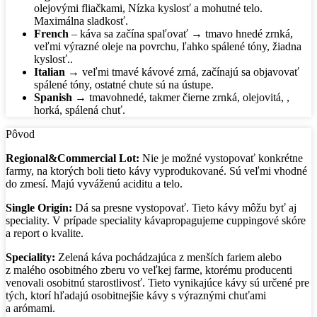
olejovými fliačkami, Nízka kyslosť a mohutné telo.
Maximálna sladkosť.
French
– káva sa začína spaľovať → tmavo hnedé zrnká,
veľmi výrazné oleje na povrchu, ľahko spálené tóny, žiadna
kyslosť..
Italian
→ veľmi tmavé kávové zrná, začínajú sa objavovať
spálené tóny, ostatné chute sú na ústupe.
Spanish
→ tmavohnedé, takmer čierne zrnká, olejovitá, ,
horká, spálená chuť.
Pôvod
Regional&Commercial Lot:
Nie je možné vystopovať konkrétne
farmy, na ktorých boli tieto kávy vyprodukované. Sú veľmi vhodné
do zmesí. Majú vyváženú aciditu a telo.
Single Origin:
Dá sa presne vystopovať. Tieto kávy môžu byť aj
speciality. V prípade speciality kávapropagujeme cuppingové skóre
a report o kvalite.
Speciality:
Zelená káva pochádzajúca z menších fariem alebo
z malého osobitného zberu vo veľkej farme, ktorému producenti
venovali osobitnú starostlivosť. Tieto vynikajúce kávy sú určené pre
tých, ktorí hľadajú osobitnejšie kávy s výraznými chuťami
a arómami.