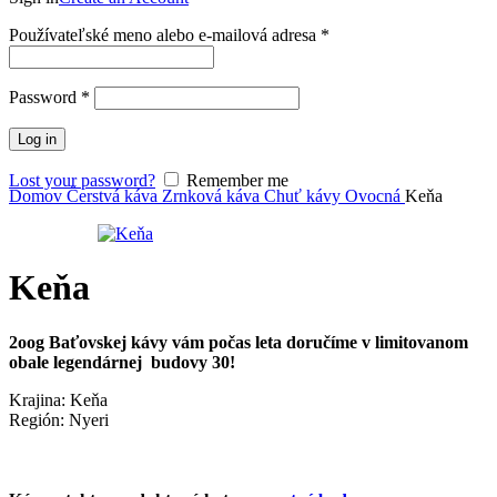
Povinné
Používateľské meno alebo e-mailová adresa
*
Povinné
Password
*
Log in
Lost your password?
Remember me
Domov
Čerstvá káva
Zrnková káva
Chuť kávy
Ovocná
Keňa
Keňa
2oog Baťovskej kávy vám počas leta doručíme v limitovanom
obale legendárnej budovy 30!
Krajina: Keňa
Región: Nyeri