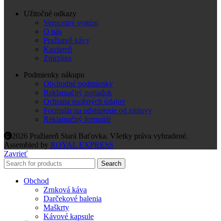
Užitočné odkazy
Vernostný systém
O nás
Pražiareň kávy
Kaviareň
Zmrzlina
Podmienky nákupu
Obchodné podmienky
Reklamačný poriadok
Ochrana osobných údajov
Formulár na odstúpenie od zmluvy
Reklamačný formulár
2026 Pražiareň Stará Baťovka. Všetky práva vyhradené.
Assembled by
ROYAL EXPRESS
Zavrieť
Search
Obchod
Zrnková káva
Darčekové balenia
Maškrty
Kávové kapsule