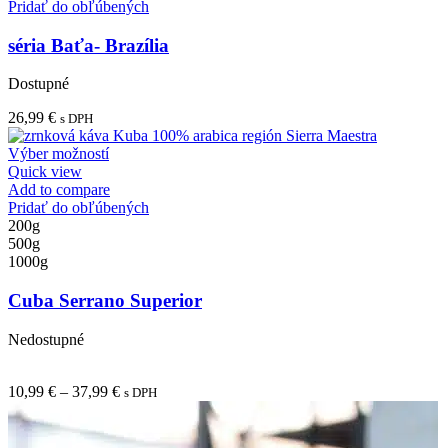
Pridať do obľúbených
séria Baťa- Brazília
Dostupné
26,99
€
s DPH
Tento
Výber možností
produkt
Quick view
má
Add to compare
viacero
Pridať do obľúbených
variantov.
200g
Možnosti
500g
si
1000g
môžete
vybrať
Cuba Serrano Superior
na
stránke
Nedostupné
produktu.
Price
10,99
€
–
37,99
€
s DPH
range:
10,99 €
through