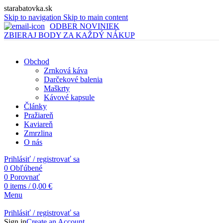
starabatovka.sk
Skip to navigation
Skip to main content
ODBER NOVINIEK
ZBIERAJ BODY ZA KAŽDÝ NÁKUP
Obchod
Zrnková káva
Darčekové balenia
Maškrty
Kávové kapsule
Články
Pražiareň
Kaviareň
Zmrzlina
O nás
Prihlásiť / registrovať sa
0
Obľúbené
0
Porovnať
0
items
/
0,00
€
Menu
Prihlásiť / registrovať sa
Sign in
Create an Account