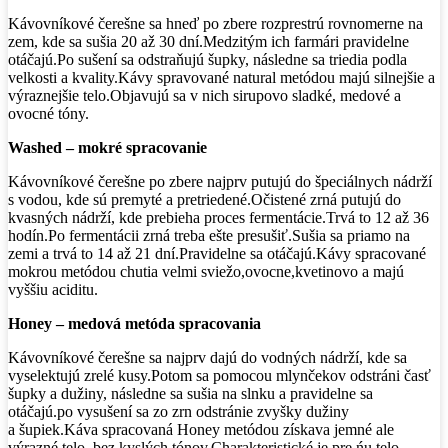
Kávovníkové čerešne sa hneď po zbere rozprestrú rovnomerne na
zem, kde sa sušia 20 až 30 dní.Medzitým ich farmári pravidelne
otáčajú.Po sušení sa odstraňujú šupky, následne sa triedia podla
velkosti a kvality.Kávy spravované natural metódou majú silnejšie a
výraznejšie telo.Objavujú sa v nich sirupovo sladké, medové a
ovocné tóny.
Washed – mokré spracovanie
Kávovníkové čerešne po zbere najprv putujú do špeciálnych nádrží
s vodou, kde sú premyté a pretriedené.Očistené zrná putujú do
kvasných nádrží, kde prebieha proces fermentácie.Trvá to 12 až 36
hodín.Po fermentácii zrná treba ešte presušiť.Sušia sa priamo na
zemi a trvá to 14 až 21 dní.Pravidelne sa otáčajú.Kávy spracované
mokrou metódou chutia velmi sviežo,ovocne,kvetinovo a majú
vyššiu aciditu.
Honey – medová metóda spracovania
Kávovníkové čerešne sa najprv dajú do vodných nádrží, kde sa
vyselektujú zrelé kusy.Potom sa pomocou mlynčekov odstráni časť
šupky a dužiny, následne sa sušia na slnku a pravidelne sa
otáčajú.po vysušení sa zo zrn odstránie zvyšky dužiny
a šupiek.Káva spracovaná Honey metódou získava jemné ale
výrazné telo, bez kyslých tónov.Charakteristické je pre ńu telo